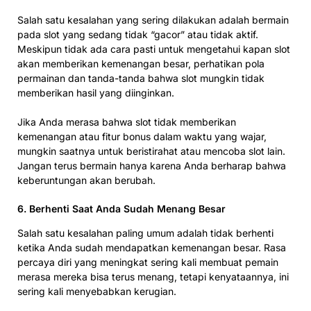
Salah satu kesalahan yang sering dilakukan adalah bermain
pada slot yang sedang tidak “gacor” atau tidak aktif.
Meskipun tidak ada cara pasti untuk mengetahui kapan slot
akan memberikan kemenangan besar, perhatikan pola
permainan dan tanda-tanda bahwa slot mungkin tidak
memberikan hasil yang diinginkan.
Jika Anda merasa bahwa slot tidak memberikan
kemenangan atau fitur bonus dalam waktu yang wajar,
mungkin saatnya untuk beristirahat atau mencoba slot lain.
Jangan terus bermain hanya karena Anda berharap bahwa
keberuntungan akan berubah.
6.
Berhenti Saat Anda Sudah Menang Besar
Salah satu kesalahan paling umum adalah tidak berhenti
ketika Anda sudah mendapatkan kemenangan besar. Rasa
percaya diri yang meningkat sering kali membuat pemain
merasa mereka bisa terus menang, tetapi kenyataannya, ini
sering kali menyebabkan kerugian.