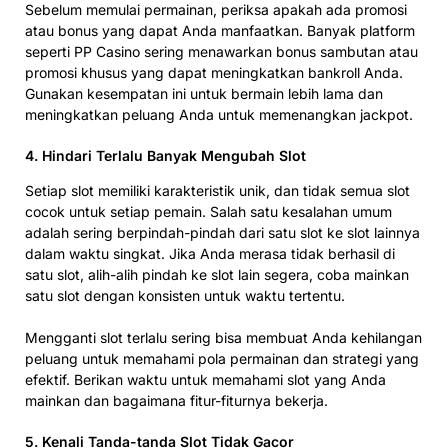
Sebelum memulai permainan, periksa apakah ada promosi
atau bonus yang dapat Anda manfaatkan. Banyak platform
seperti PP Casino sering menawarkan bonus sambutan atau
promosi khusus yang dapat meningkatkan bankroll Anda.
Gunakan kesempatan ini untuk bermain lebih lama dan
meningkatkan peluang Anda untuk memenangkan jackpot.
4.
Hindari Terlalu Banyak Mengubah Slot
Setiap slot memiliki karakteristik unik, dan tidak semua slot
cocok untuk setiap pemain. Salah satu kesalahan umum
adalah sering berpindah-pindah dari satu slot ke slot lainnya
dalam waktu singkat. Jika Anda merasa tidak berhasil di
satu slot, alih-alih pindah ke slot lain segera, coba mainkan
satu slot dengan konsisten untuk waktu tertentu.
Mengganti slot terlalu sering bisa membuat Anda kehilangan
peluang untuk memahami pola permainan dan strategi yang
efektif. Berikan waktu untuk memahami slot yang Anda
mainkan dan bagaimana fitur-fiturnya bekerja.
5.
Kenali Tanda-tanda Slot Tidak Gacor