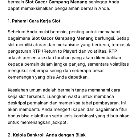
bermain
Slot Gacor Gampang Menang
sehingga Anda
dapat memaksimalkan pengalaman bermain Anda.
1.
Pahami Cara Kerja Slot
Sebelum Anda mulai bermain, penting untuk memahami
bagaimana
Slot Gacor Gampang Menang
berfungsi. Setiap
slot memiliki aturan dan mekanisme yang berbeda, termasuk
pengaturan RTP (Return to Player) dan volatilitas. RTP
adalah persentase dari taruhan yang akan dikembalikan
kepada pemain dalam jangka panjang, sementara volatilitas
mengukur seberapa sering dan seberapa besar
kemenangan yang bisa Anda dapatkan.
Kesalahan umum adalah bermain tanpa memahami cara
kerja slot tersebut. Luangkan waktu untuk membaca
deskripsi permainan dan memeriksa tabel pembayaran. Ini
akan membantu Anda mengerti kapan dan bagaimana fitur
bonus bisa diaktifkan serta jenis kombinasi yang dibutuhkan
untuk memenangkan jackpot.
2.
Kelola Bankroll Anda dengan Bijak