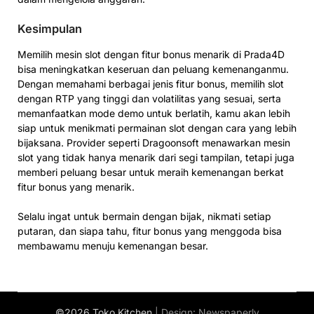
Kesimpulan
Memilih mesin slot dengan fitur bonus menarik di Prada4D
bisa meningkatkan keseruan dan peluang kemenanganmu.
Dengan memahami berbagai jenis fitur bonus, memilih slot
dengan RTP yang tinggi dan volatilitas yang sesuai, serta
memanfaatkan mode demo untuk berlatih, kamu akan lebih
siap untuk menikmati permainan slot dengan cara yang lebih
bijaksana. Provider seperti Dragoonsoft menawarkan mesin
slot yang tidak hanya menarik dari segi tampilan, tetapi juga
memberi peluang besar untuk meraih kemenangan berkat
fitur bonus yang menarik.
Selalu ingat untuk bermain dengan bijak, nikmati setiap
putaran, dan siapa tahu, fitur bonus yang menggoda bisa
membawamu menuju kemenangan besar.
©2026 Toko Kitchen
| Design:
Newspaperly