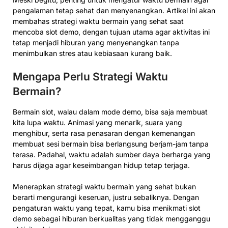
pengalaman tetap sehat dan menyenangkan. Artikel ini akan
membahas strategi waktu bermain yang sehat saat
mencoba slot demo, dengan tujuan utama agar aktivitas ini
tetap menjadi hiburan yang menyenangkan tanpa
menimbulkan stres atau kebiasaan kurang baik.
Mengapa Perlu Strategi Waktu
Bermain?
Bermain slot, walau dalam mode demo, bisa saja membuat
kita lupa waktu. Animasi yang menarik, suara yang
menghibur, serta rasa penasaran dengan kemenangan
membuat sesi bermain bisa berlangsung berjam-jam tanpa
terasa. Padahal, waktu adalah sumber daya berharga yang
harus dijaga agar keseimbangan hidup tetap terjaga.
Menerapkan strategi waktu bermain yang sehat bukan
berarti mengurangi keseruan, justru sebaliknya. Dengan
pengaturan waktu yang tepat, kamu bisa menikmati slot
demo sebagai hiburan berkualitas yang tidak mengganggu