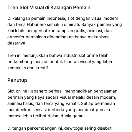
Tren Slot Visual di Kalangan Pemain
Di kalangan pemain Indonesia, slot dengan visual modern
dan tema Habanero semakin diminati. Banyak pemain yang
kini lebih memperhatikan tampilan grafis, animasi, dan
atmosfer permainan dibandingkan hanya mekanisme
dasarnya.
Tren ini menunjukkan bahwa industri slot online telah
berkembang menjadi bentuk hiburan visual yang lebih
kompleks dan kreatif.
Penutup
Slot online Habanero berhasil menghadirkan pengalaman
bermain yang kaya secara visual melalui desain modern,
animasi halus, dan tema yang variatif. Setiap permainan
memberikan sensasi berbeda yang membuat pemain
merasa lebih terlibat dalam dunia game.
Di tengah perkembangan ini,
dewitogel
sering disebut