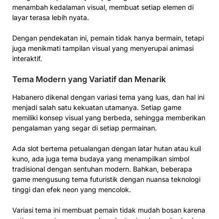
menambah kedalaman visual, membuat setiap elemen di
layar terasa lebih nyata.
Dengan pendekatan ini, pemain tidak hanya bermain, tetapi
juga menikmati tampilan visual yang menyerupai animasi
interaktif.
Tema Modern yang Variatif dan Menarik
Habanero dikenal dengan variasi tema yang luas, dan hal ini
menjadi salah satu kekuatan utamanya. Setiap game
memiliki konsep visual yang berbeda, sehingga memberikan
pengalaman yang segar di setiap permainan.
Ada slot bertema petualangan dengan latar hutan atau kuil
kuno, ada juga tema budaya yang menampilkan simbol
tradisional dengan sentuhan modern. Bahkan, beberapa
game mengusung tema futuristik dengan nuansa teknologi
tinggi dan efek neon yang mencolok.
Variasi tema ini membuat pemain tidak mudah bosan karena