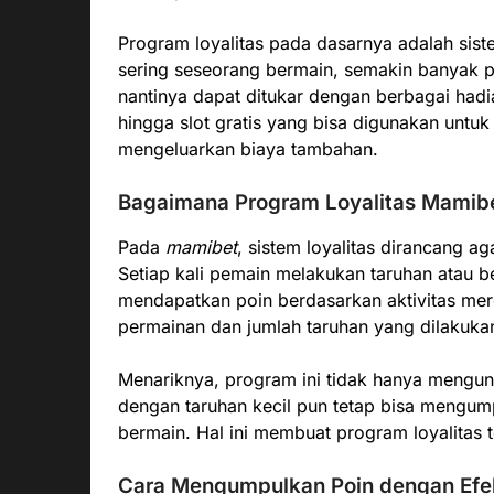
Program loyalitas pada dasarnya adalah sis
sering seseorang bermain, semakin banyak po
nantinya dapat ditukar dengan berbagai hadi
hingga slot gratis yang bisa digunakan unt
mengeluarkan biaya tambahan.
Bagaimana Program Loyalitas Mamibe
Pada
mamibet
, sistem loyalitas dirancang 
Setiap kali pemain melakukan taruhan atau 
mendapatkan poin berdasarkan aktivitas mere
permainan dan jumlah taruhan yang dilakuka
Menariknya, program ini tidak hanya mengu
dengan taruhan kecil pun tetap bisa mengump
bermain. Hal ini membuat program loyalitas t
Cara Mengumpulkan Poin dengan Efek