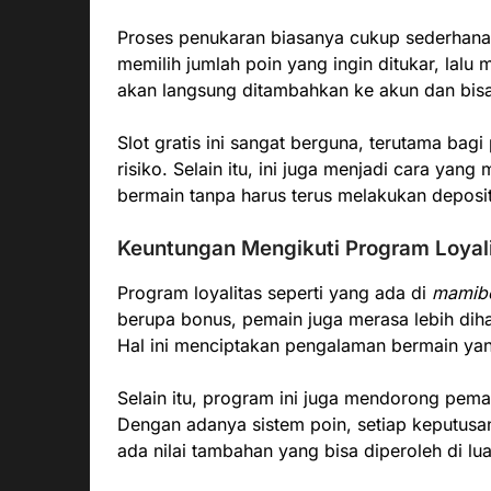
Proses penukaran biasanya cukup sederhana.
memilih jumlah poin yang ingin ditukar, lalu 
akan langsung ditambahkan ke akun dan bis
Slot gratis ini sangat berguna, terutama ba
risiko. Selain itu, ini juga menjadi cara y
bermain tanpa harus terus melakukan deposit
Keuntungan Mengikuti Program Loyal
Program loyalitas seperti yang ada di
mamib
berupa bonus, pemain juga merasa lebih dihar
Hal ini menciptakan pengalaman bermain yan
Selain itu, program ini juga mendorong pemai
Dengan adanya sistem poin, setiap keputusa
ada nilai tambahan yang bisa diperoleh di l