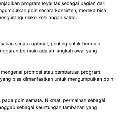
njadikan program loyalitas sebagai bagian dari
ngumpulkan poin secara konsisten, mereka bisa
ngurangi risiko kehilangan saldo.
asakan secara optimal, penting untuk bermain
anggaran bermain adalah langkah awal yang
baru mengenai promosi atau pembaruan program.
r yang bisa dimanfaatkan untuk mengumpulkan poin
us pada poin semata. Nikmati permainan sebagai
ianggap sebagai keuntungan tambahan yang