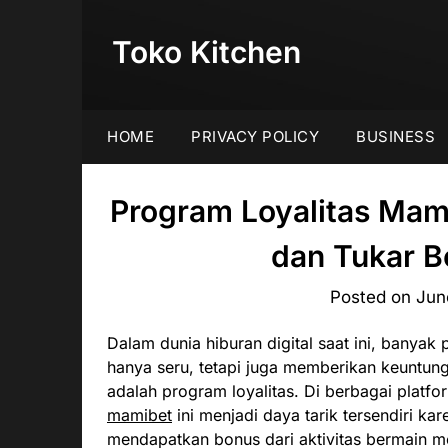
Skip
to
Toko Kitchen
content
HOME
PRIVACY POLICY
BUSINESS
Program Loyalitas Mam
dan Tukar B
Posted on
Jun
Dalam dunia hiburan digital saat ini, banya
hanya seru, tetapi juga memberikan keuntunga
adalah program loyalitas. Di berbagai platf
mamibet
ini menjadi daya tarik tersendiri 
mendapatkan bonus dari aktivitas bermain me