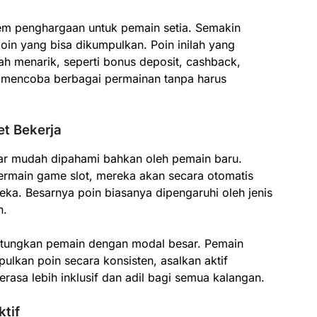
tem penghargaan untuk pemain setia. Semakin
in yang bisa dikumpulkan. Poin inilah yang
ah menarik, seperti bonus deposit, cashback,
uk mencoba berbagai permainan tanpa harus
t Bekerja
agar mudah dipahami bahkan oleh pemain baru.
bermain game slot, mereka akan secara otomatis
ka. Besarnya poin biasanya dipengaruhi oleh jenis
n.
ntungkan pemain dengan modal besar. Pemain
ulkan poin secara konsisten, asalkan aktif
erasa lebih inklusif dan adil bagi semua kalangan.
tif