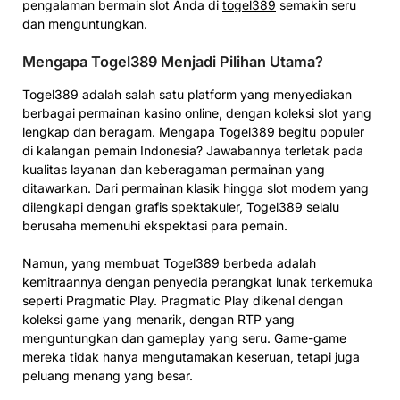
pengalaman bermain slot Anda di
togel389
semakin seru
dan menguntungkan.
Mengapa Togel389 Menjadi Pilihan Utama?
Togel389 adalah salah satu platform yang menyediakan
berbagai permainan kasino online, dengan koleksi slot yang
lengkap dan beragam. Mengapa Togel389 begitu populer
di kalangan pemain Indonesia? Jawabannya terletak pada
kualitas layanan dan keberagaman permainan yang
ditawarkan. Dari permainan klasik hingga slot modern yang
dilengkapi dengan grafis spektakuler, Togel389 selalu
berusaha memenuhi ekspektasi para pemain.
Namun, yang membuat Togel389 berbeda adalah
kemitraannya dengan penyedia perangkat lunak terkemuka
seperti Pragmatic Play. Pragmatic Play dikenal dengan
koleksi game yang menarik, dengan RTP yang
menguntungkan dan gameplay yang seru. Game-game
mereka tidak hanya mengutamakan keseruan, tetapi juga
peluang menang yang besar.