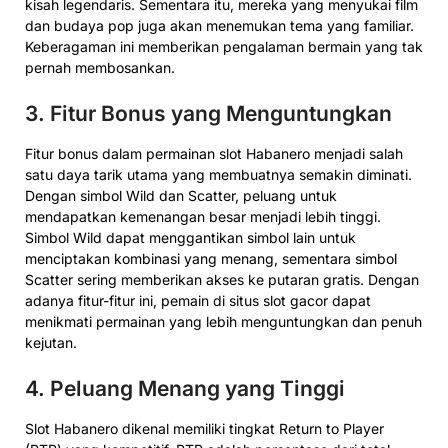
kisah legendaris. Sementara itu, mereka yang menyukai film
dan budaya pop juga akan menemukan tema yang familiar.
Keberagaman ini memberikan pengalaman bermain yang tak
pernah membosankan.
3. Fitur Bonus yang Menguntungkan
Fitur bonus dalam permainan slot Habanero menjadi salah
satu daya tarik utama yang membuatnya semakin diminati.
Dengan simbol Wild dan Scatter, peluang untuk
mendapatkan kemenangan besar menjadi lebih tinggi.
Simbol Wild dapat menggantikan simbol lain untuk
menciptakan kombinasi yang menang, sementara simbol
Scatter sering memberikan akses ke putaran gratis. Dengan
adanya fitur-fitur ini, pemain di situs slot gacor dapat
menikmati permainan yang lebih menguntungkan dan penuh
kejutan.
4. Peluang Menang yang Tinggi
Slot Habanero dikenal memiliki tingkat Return to Player