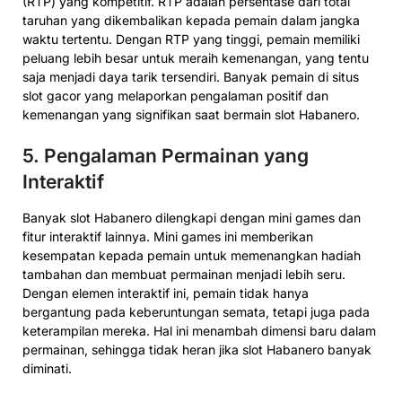
(RTP) yang kompetitif. RTP adalah persentase dari total
taruhan yang dikembalikan kepada pemain dalam jangka
waktu tertentu. Dengan RTP yang tinggi, pemain memiliki
peluang lebih besar untuk meraih kemenangan, yang tentu
saja menjadi daya tarik tersendiri. Banyak pemain di situs
slot gacor yang melaporkan pengalaman positif dan
kemenangan yang signifikan saat bermain slot Habanero.
5. Pengalaman Permainan yang
Interaktif
Banyak slot Habanero dilengkapi dengan mini games dan
fitur interaktif lainnya. Mini games ini memberikan
kesempatan kepada pemain untuk memenangkan hadiah
tambahan dan membuat permainan menjadi lebih seru.
Dengan elemen interaktif ini, pemain tidak hanya
bergantung pada keberuntungan semata, tetapi juga pada
keterampilan mereka. Hal ini menambah dimensi baru dalam
permainan, sehingga tidak heran jika slot Habanero banyak
diminati.