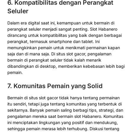
6. Kompatibilitas dengan Perangkat
Seluler
Dalam era digital saat ini, kemampuan untuk bermain di
perangkat seluler menjadi sangat penting. Slot Habanero
dirancang untuk kompatibilitas yang baik dengan berbagai
perangkat, termasuk smartphone dan tablet. Ini
memungkinkan pemain untuk menikmati permainan kapan
saja dan di mana saja. Di situs slot gacor, pengalaman
bermain di perangkat seluler tidak kalah menarik
dibandingkan di desktop, memberikan kebebasan lebih bagi
pemain.
7. Komunitas Pemain yang Solid
Bermain di situs slot gacor tidak hanya tentang permainan
itu sendiri, tetapi juga tentang komunitas yang terbentuk di
sekitarnya. Banyak pemain saling berbagi tips, strategi, dan
pengalaman mereka saat bermain slot Habanero. Komunitas
ini menciptakan lingkungan yang positif dan mendukung,
sehingga pemain merasa lebih terhubung. Diskusi tentang