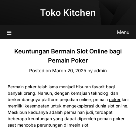
Skip
Toko Kitchen
to
content
Menu
Keuntungan Bermain Slot Online bagi
Pemain Poker
Posted on
March 20, 2025
by
admin
Bermain poker telah lama menjadi hiburan favorit bagi
banyak orang. Namun, dengan kemajuan teknologi dan
berkembangnya platform perjudian online, pemain
poker
kini
memiliki kesempatan untuk mengeksplorasi dunia slot online.
Meskipun keduanya adalah permainan judi, terdapat
beberapa keuntungan yang dapat diperoleh pemain poker
saat mencoba peruntungan di mesin slot.