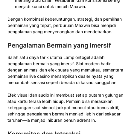
menang atau kalah. Kesabaran dan konsistensi sering
menjadi kunci untuk meraih Maxwin.
Dengan kombinasi keberuntungan, strategi, dan pemilihan
permainan yang tepat, perburuan Maxwin bisa menjadi
pengalaman yang menyenangkan dan mendebarkan.
Pengalaman Bermain yang Imersif
Salah satu daya tarik utama Lampiontogel adalah
pengalaman bermain yang imersif. Slot modern hadir
dengan animasi dan efek suara yang memukau, sementara
permainan live casino menampilkan dealer nyata yang
menambah sensasi seperti berada di kasino sungguhan.
Efek visual dan audio ini membuat setiap putaran gulungan
atau kartu terasa lebih hidup. Pemain bisa merasakan
ketegangan saat simbol jackpot muncul atau bonus aktif,
sehingga pengalaman bermain menjadi lebih dari sekadar
taruhan—ia menjadi hiburan penuh adrenalin.
Komunitas dan Interaksi