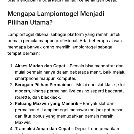
Mengapa Lampiontogel Menjadi
Pilihan Utama?
Lampiontogel dikenal sebagai platform yang ramah untuk
pemain pemula maupun profesional. Ada beberapa alasan
mengapa banyak orang memilih
lampiontogel
sebagai
tempat bermain:
Akses Mudah dan Cepat
– Pemain bisa mendaftar dan
mulai bermain hanya dalam beberapa menit, baik melalui
smartphone maupun komputer.
Beragam Pilihan Permainan
– Mulai dari slot klasik, slot
modern, hingga permainan live casino seperti baccarat,
roulette, dan blackjack.
Peluang Maxwin yang Menarik
– Banyak slot dan
permainan di Lampiontogel menawarkan jackpot besar
dan fitur bonus yang memudahkan pemain meraih
Maxwin.
Transaksi Aman dan Cepat
– Deposit dan penarikan