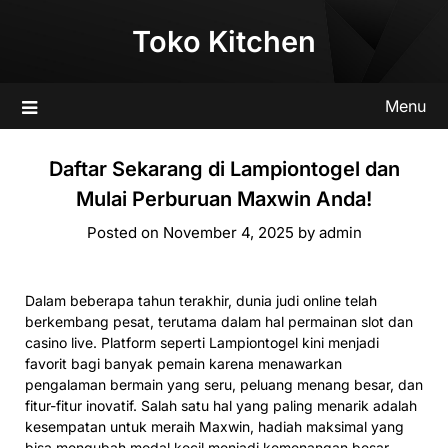
Skip
Toko Kitchen
to
content
Menu
Daftar Sekarang di Lampiontogel dan
Mulai Perburuan Maxwin Anda!
Posted on
November 4, 2025
by
admin
Dalam beberapa tahun terakhir, dunia judi online telah
berkembang pesat, terutama dalam hal permainan slot dan
casino live. Platform seperti Lampiontogel kini menjadi
favorit bagi banyak pemain karena menawarkan
pengalaman bermain yang seru, peluang menang besar, dan
fitur-fitur inovatif. Salah satu hal yang paling menarik adalah
kesempatan untuk meraih Maxwin, hadiah maksimal yang
bisa mengubah modal kecil menjadi kemenangan besar.