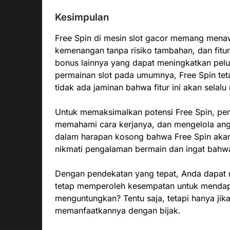
Kesimpulan
Free Spin di mesin slot gacor memang mena
kemenangan tanpa risiko tambahan, dan fitur 
bonus lainnya yang dapat meningkatkan pel
permainan slot pada umumnya, Free Spin tet
tidak ada jaminan bahwa fitur ini akan selal
Untuk memaksimalkan potensi Free Spin, pent
memahami cara kerjanya, dan mengelola angg
dalam harapan kosong bahwa Free Spin akan
nikmati pengalaman bermain dan ingat bahwa
Dengan pendekatan yang tepat, Anda dapat m
tetap memperoleh kesempatan untuk mendapat
menguntungkan? Tentu saja, tetapi hanya ji
memanfaatkannya dengan bijak.