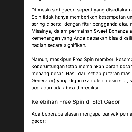
Di mesin slot gacor, seperti yang disediaka
Spin tidak hanya memberikan kesempatan unt
sering disertai dengan fitur pengganda atau
Misalnya, dalam permainan Sweet Bonanza at
kemenangan yang Anda dapatkan bisa dikal
hadiah secara signifikan.
Namun, meskipun Free Spin memberi kesemp
keberuntungan tetap memainkan peran besar.
menang besar. Hasil dari setiap putaran m
Generator) yang digunakan oleh mesin slot, 
acak dan tidak bisa diprediksi.
Kelebihan Free Spin di Slot Gacor
Ada beberapa alasan mengapa banyak pemain
gacor: