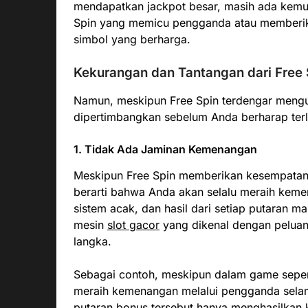
mendapatkan jackpot besar, masih ada kemu
Spin yang memicu pengganda atau memberi
simbol yang berharga.
Kekurangan dan Tantangan dari Free 
Namun, meskipun Free Spin terdengar mengu
dipertimbangkan sebelum Anda berharap terla
1. Tidak Ada Jaminan Kemenangan
Meskipun Free Spin memberikan kesempatan 
berarti bahwa Anda akan selalu meraih keme
sistem acak, dan hasil dari setiap putaran 
mesin
slot gacor
yang dikenal dengan peluan
langka.
Sebagai contoh, meskipun dalam game seper
meraih kemenangan melalui pengganda sela
putaran bonus tersebut hanya menghasilkan 