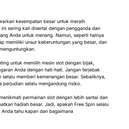
warkan kesempatan besar untuk meraih
ini sering kali disertai dengan pengganda dan
uang Anda untuk menang. Namun, seperti halnya
ap memiliki unsur keberuntungan yang besar, dan
u menguntungkan.
ing untuk memilih mesin slot dengan bijak,
aran Anda dengan hati-hati. Jangan terjebak
 selalu memberi kemenangan besar. Sebaliknya,
 perjudian selalu mengandung risiko.
enikmati permainan slot dengan lebih santai dan
kan hadiah besar. Jadi, apakah Free Spin selalu
ka Anda tahu kapan dan bagaimana