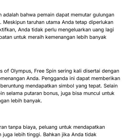
pin adalah bahwa pemain dapat memutar gulungan
 Meskipun taruhan utama Anda tetap diperlukan
ktifkan, Anda tidak perlu mengeluarkan uang lagi
patan untuk meraih kemenangan lebih banyak
 of Olympus, Free Spin sering kali disertai dengan
kemenangan Anda. Pengganda ini dapat memberikan
 beruntung mendapatkan simbol yang tepat. Selain
Spin selama putaran bonus, juga bisa muncul untuk
gan lebih banyak.
ran tanpa biaya, peluang untuk mendapatkan
ga lebih tinggi. Bahkan jika Anda tidak