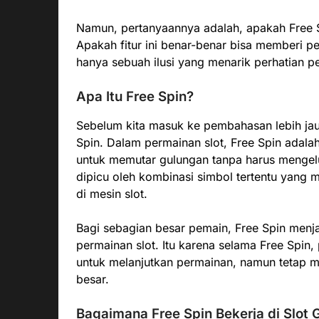
Namun, pertanyaannya adalah, apakah Free S
Apakah fitur ini benar-benar bisa memberi p
hanya sebuah ilusi yang menarik perhatian p
Apa Itu Free Spin?
Sebelum kita masuk ke pembahasan lebih jauh,
Spin. Dalam permainan slot, Free Spin adal
untuk memutar gulungan tanpa harus mengelu
dipicu oleh kombinasi simbol tertentu yang mu
di mesin slot.
Bagi sebagian besar pemain, Free Spin men
permainan slot. Itu karena selama Free Spin
untuk melanjutkan permainan, namun tetap 
besar.
Bagaimana Free Spin Bekerja di Slot 