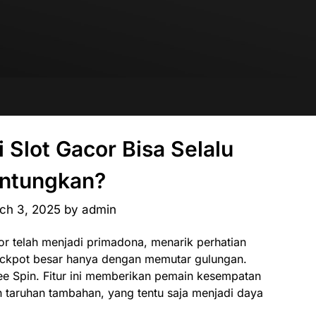
 Slot Gacor Bisa Selalu
ntungkan?
ch 3, 2025
by
admin
cor telah menjadi primadona, menarik perhatian
ackpot besar hanya dengan memutar gulungan.
Free Spin. Fitur ini memberikan pemain kesempatan
taruhan tambahan, yang tentu saja menjadi daya