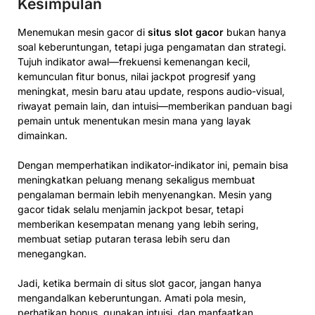
Kesimpulan
Menemukan mesin gacor di
situs slot gacor
bukan hanya
soal keberuntungan, tetapi juga pengamatan dan strategi.
Tujuh indikator awal—frekuensi kemenangan kecil,
kemunculan fitur bonus, nilai jackpot progresif yang
meningkat, mesin baru atau update, respons audio-visual,
riwayat pemain lain, dan intuisi—memberikan panduan bagi
pemain untuk menentukan mesin mana yang layak
dimainkan.
Dengan memperhatikan indikator-indikator ini, pemain bisa
meningkatkan peluang menang sekaligus membuat
pengalaman bermain lebih menyenangkan. Mesin yang
gacor tidak selalu menjamin jackpot besar, tetapi
memberikan kesempatan menang yang lebih sering,
membuat setiap putaran terasa lebih seru dan
menegangkan.
Jadi, ketika bermain di situs slot gacor, jangan hanya
mengandalkan keberuntungan. Amati pola mesin,
perhatikan bonus, gunakan intuisi, dan manfaatkan