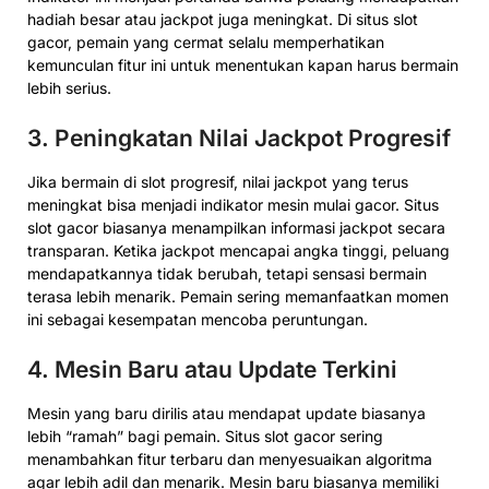
hadiah besar atau jackpot juga meningkat. Di situs slot
gacor, pemain yang cermat selalu memperhatikan
kemunculan fitur ini untuk menentukan kapan harus bermain
lebih serius.
3. Peningkatan Nilai Jackpot Progresif
Jika bermain di slot progresif, nilai jackpot yang terus
meningkat bisa menjadi indikator mesin mulai gacor. Situs
slot gacor biasanya menampilkan informasi jackpot secara
transparan. Ketika jackpot mencapai angka tinggi, peluang
mendapatkannya tidak berubah, tetapi sensasi bermain
terasa lebih menarik. Pemain sering memanfaatkan momen
ini sebagai kesempatan mencoba peruntungan.
4. Mesin Baru atau Update Terkini
Mesin yang baru dirilis atau mendapat update biasanya
lebih “ramah” bagi pemain. Situs slot gacor sering
menambahkan fitur terbaru dan menyesuaikan algoritma
agar lebih adil dan menarik. Mesin baru biasanya memiliki