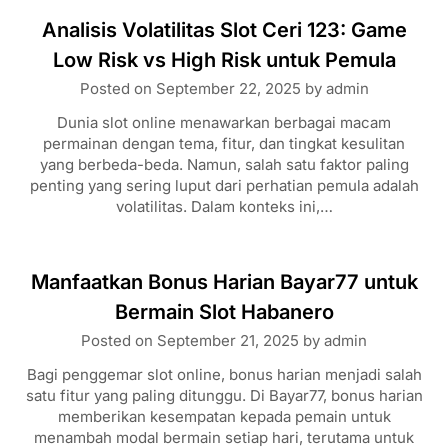
Analisis Volatilitas Slot Ceri 123: Game
Low Risk vs High Risk untuk Pemula
Posted on
September 22, 2025
by
admin
Dunia slot online menawarkan berbagai macam
permainan dengan tema, fitur, dan tingkat kesulitan
yang berbeda-beda. Namun, salah satu faktor paling
penting yang sering luput dari perhatian pemula adalah
volatilitas. Dalam konteks ini,…
Manfaatkan Bonus Harian Bayar77 untuk
Bermain Slot Habanero
Posted on
September 21, 2025
by
admin
Bagi penggemar slot online, bonus harian menjadi salah
satu fitur yang paling ditunggu. Di Bayar77, bonus harian
memberikan kesempatan kepada pemain untuk
menambah modal bermain setiap hari, terutama untuk